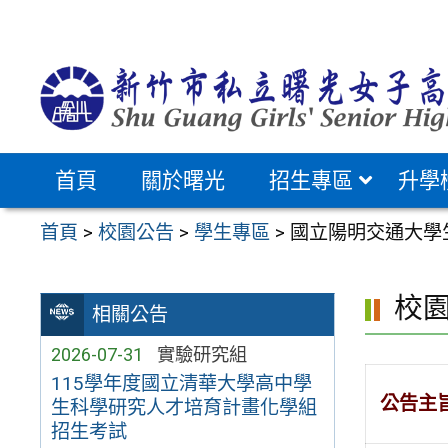
跳
至
主
要
內
容
首頁
關於曙光
招生專區
升學
區
首頁
>
校園公告
>
學生專區
>
國立陽明交通大學
校
相關公告
2026-07-31
實驗研究組
115學年度國立清華大學高中學
公告主
生科學研究人才培育計畫化學組
招生考試