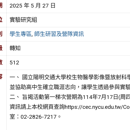
期
2025 年 5 月 27 日
位
實驗研究組
別
學生專區
,
師生研習及營隊資訊
級
轉知
數
512
容
一、 國立陽明交通大學校生物醫學影像暨放射科
並協助高中生確立職涯志向，讓學生透過參與實
二、 旨揭活動第一梯次營期為114年7月17日(周四
資訊請上本校網頁查詢https://cec.nycu.edu.tw/C
室：02-2826-7217。