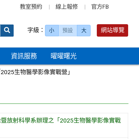
教室預約
線上報修
官方FB
送出
字級：
網站導覽
小
預設
大
搜
尋：
資訊服務
曜曜曙光
025生物醫學影像實戰營」
暨放射科學系辦理之「2025生物醫學影像實戰