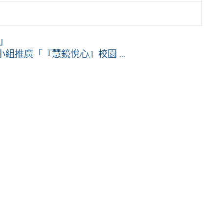
」
推廣「『慧鏡悅心』校園 ...