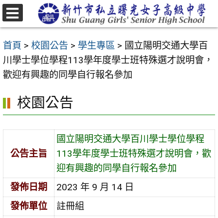
跳
至
選
主
單
首頁
>
校園公告
>
學生專區
>
國立陽明交通大學百
要
川學士學位學程113學年度學士班特殊選才說明會，
內
歡迎有興趣的同學自行報名參加
容
區
校園公告
國立陽明交通大學百川學士學位學程
公告主旨
113學年度學士班特殊選才說明會，歡
迎有興趣的同學自行報名參加
發佈日期
2023 年 9 月 14 日
發佈單位
註冊組