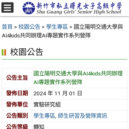
跳
至
選
主
單
首頁
>
校園公告
>
學生專區
>
國立陽明交通大學與
要
AI4kids共同辦理AI專題實作系列營隊
內
容
校園公告
區
國立陽明交通大學與AI4kids共同辦理
公告主旨
AI專題實作系列營隊
發佈日期
2024 年 11 月 01 日
發佈單位
實驗研究組
公告類別
學生專區
,
師生研習及營隊資訊
公告等級
轉知