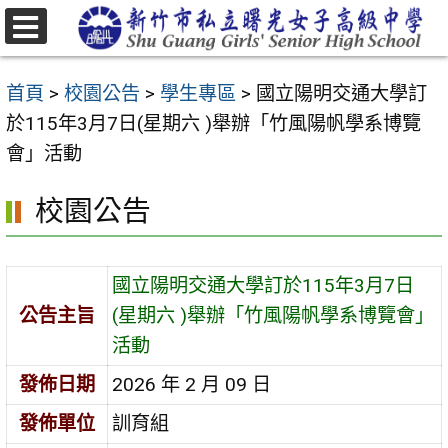
跳
至
選
主
單
首頁
>
校園公告
>
學生專區
>
國立陽明交通大學訂
要
於115年3月7日(星期六 )舉辦「竹風陽帆學系博覽
內
會」活動
容
區
校園公告
國立陽明交通大學訂於115年3月7日
公告主旨
(星期六 )舉辦「竹風陽帆學系博覽會」
活動
發佈日期
2026 年 2 月 09 日
發佈單位
訓育組