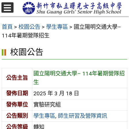
跳
至
選
主
單
首頁
>
校園公告
>
學生專區
>
國立陽明交通大學–
要
114年暑期營隊招生
內
容
校園公告
區
國立陽明交通大學– 114年暑期營隊招
公告主旨
生
發佈日期
2025 年 3 月 18 日
發佈單位
實驗研究組
公告類別
學生專區
,
師生研習及營隊資訊
公告等級
轉知