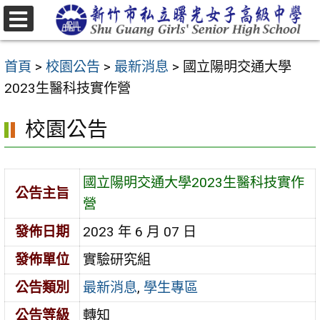
跳
至
選
主
單
首頁
>
校園公告
>
最新消息
>
國立陽明交通大學
要
2023生醫科技實作營
內
容
校園公告
區
國立陽明交通大學2023生醫科技實作
公告主旨
營
發佈日期
2023 年 6 月 07 日
發佈單位
實驗研究組
公告類別
最新消息
,
學生專區
公告等級
轉知