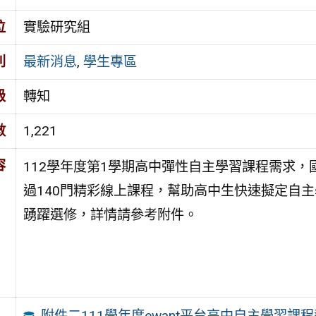
位
實驗研究組
別
最新消息
,
學生專區
級
轉知
數
1,221
容
112學年度第1學期高中彈性自主學習課程需求，
過140門精彩線上課程，幫助高中生快速擬定自
踴躍選修，詳情請參考附件。
附件二111學年度ewant平台高中自主學習課