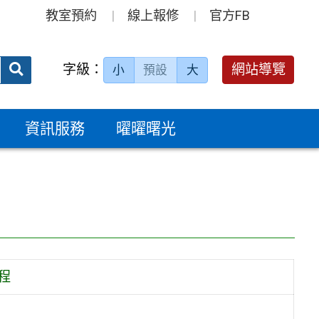
教室預約
線上報修
官方FB
送出
字級：
網站導覽
小
預設
大
搜
尋：
資訊服務
曜曜曙光
程