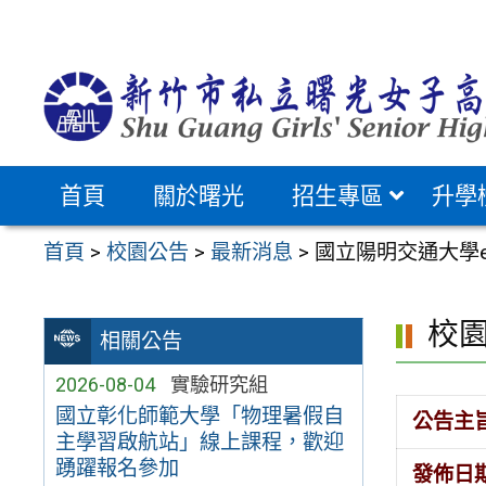
跳
至
主
要
內
容
首頁
關於曙光
招生專區
升學
區
首頁
>
校園公告
>
最新消息
>
國立陽明交通大學e
校
相關公告
2026-08-04
實驗研究組
國立彰化師範大學「物理暑假自
公告主
主學習啟航站」線上課程，歡迎
踴躍報名參加
發佈日