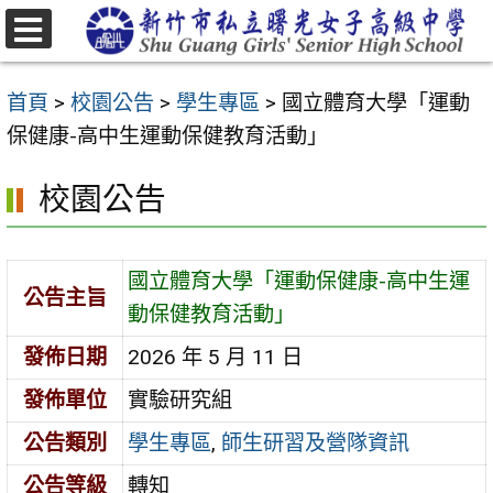
跳
至
選
主
單
首頁
>
校園公告
>
學生專區
>
國立體育大學「運動
要
保健康-高中生運動保健教育活動」
內
容
校園公告
區
國立體育大學「運動保健康-高中生運
公告主旨
動保健教育活動」
發佈日期
2026 年 5 月 11 日
發佈單位
實驗研究組
公告類別
學生專區
,
師生研習及營隊資訊
公告等級
轉知