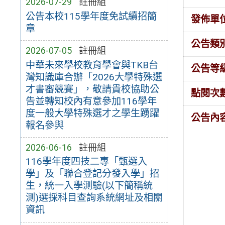
2026-07-29
註冊組
公告本校115學年度免試續招簡
發佈單
章
公告類
2026-07-05
註冊組
中華未來學校教育學會與TKB台
公告等
灣知識庫合辦「2026大學特殊選
才書審競賽」，敬請貴校協助公
點閱次
告並轉知校內有意參加116學年
度一般大學特殊選才之學生踴躍
公告內
報名參與
2026-06-16
註冊組
116學年度四技二專「甄選入
學」及「聯合登記分發入學」招
生，統一入學測驗(以下簡稱統
測)選採科目查詢系統網址及相關
資訊