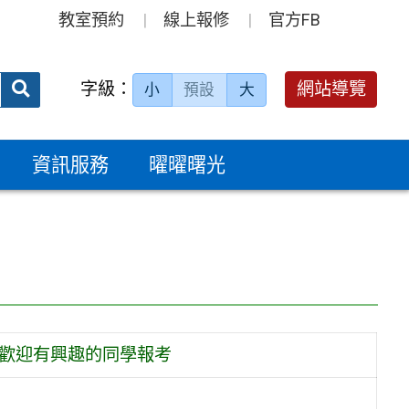
教室預約
線上報修
官方FB
送出
字級：
網站導覽
小
預設
大
搜
尋：
資訊服務
曜曜曙光
，歡迎有興趣的同學報考