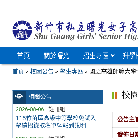
跳
至
主
要
內
容
首頁
關於曙光
招生專區
升學
區
首頁
>
校園公告
>
學生專區
>
國立高雄師範大學
校
相關公告
2026-08-06
註冊組
115竹苗區高級中等學校免試入
公告主
學續招錄取名單暨報到說明
發佈日