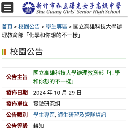
跳
至
選
主
單
首頁
>
校園公告
>
學生專區
>
國立高雄科技大學辦
要
理教育部「化學和你想的不一樣」
內
容
校園公告
區
國立高雄科技大學辦理教育部「化學
公告主旨
和你想的不一樣」
發佈日期
2024 年 10 月 29 日
發佈單位
實驗研究組
公告類別
學生專區
,
師生研習及營隊資訊
公告等級
轉知