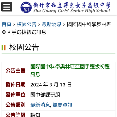
跳
至
選
主
單
首頁
>
校園公告
>
最新消息
>
國際國中科學奧林匹
要
亞國手選拔初選訊息
內
容
校園公告
區
國際國中科學奧林匹亞國手選拔初選
公告主旨
訊息
發佈日期
2024 年 3 月 13 日
發佈單位
國中部課研組
公告類別
最新消息
,
競賽資訊
公告等級
轉知