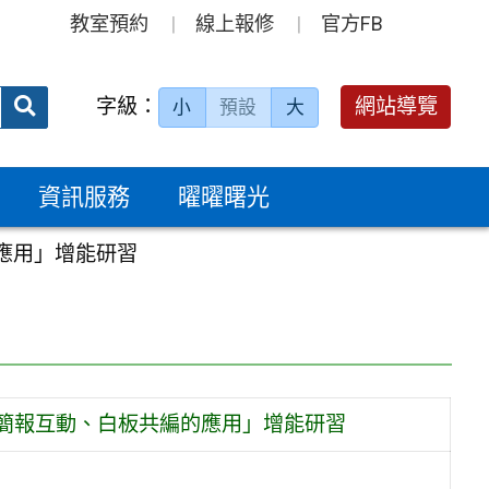
教室預約
線上報修
官方FB
送出
字級：
網站導覽
小
預設
大
搜
尋：
資訊服務
曜曜曙光
編的應用」增能研習
nva 在簡報互動、白板共編的應用」增能研習