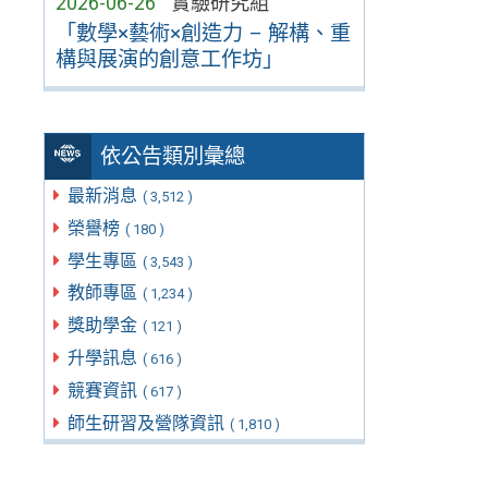
2026-06-26
實驗研究組
「數學×藝術×創造力 – 解構、重
構與展演的創意工作坊」
依公告類別彙總
最新消息
( 3,512 )
榮譽榜
( 180 )
學生專區
( 3,543 )
教師專區
( 1,234 )
獎助學金
( 121 )
升學訊息
( 616 )
競賽資訊
( 617 )
師生研習及營隊資訊
( 1,810 )