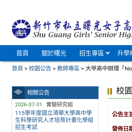
跳
至
主
要
內
容
首頁
關於曙光
招生專區
升學
區
首頁
>
校園公告
>
教師專區
>
大甲高中辦理「Not
校
相關公告
2026-07-31
實驗研究組
115學年度國立清華大學高中學
公告主
生科學研究人才培育計畫化學組
招生考試
發佈日