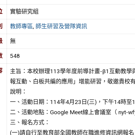
位
實驗研究組
別
教師專區
,
師生研習及營隊資訊
級
無
數
548
容
主旨：本校辦理113學年度前導計畫-β1互動教學與實時回
報互動、白板共編的應用」增能研習，敬邀貴校
說明：
一、活動日期：114年4月23日(三)，下午14時至16時
二、活動地點：Google Meet線上會議室（ nyt-wfy
三、報名方式：
(一)請自行至教育部全國教師在職進修資訊網報名，