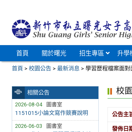
跳
至
主
要
內
容
首頁
關於曙光
招生專區
升學
區
首頁
>
校園公告
>
最新消息
>
學習歷程檔案面對面
校
相關公告
2026-08-04
圖書室
1151015小論文寫作競賽說明
公告主
2026-06-03
圖書室
發佈日