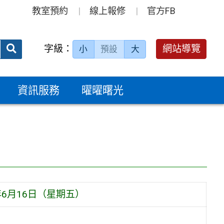
教室預約
線上報修
官方FB
送出
字級：
網站導覽
小
預設
大
搜
尋：
資訊服務
曜曜曙光
6月16日（星期五）