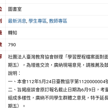
位
圖書室
別
最新消息
,
學生專區
,
教師專區
級
轉知
數
790
容
社團法人臺灣教育協會辦理「學習歷程檔案面對面座
期五），為增進交流，廣納現場意見，請推薦及
說明：
一、本會112年5月24日臺教協字第11200000
二、旨揭座談會原訂報名截止日期為6月9日，考
組成多樣性，廣納不同學生群體之意見，特予延長報
期五）。