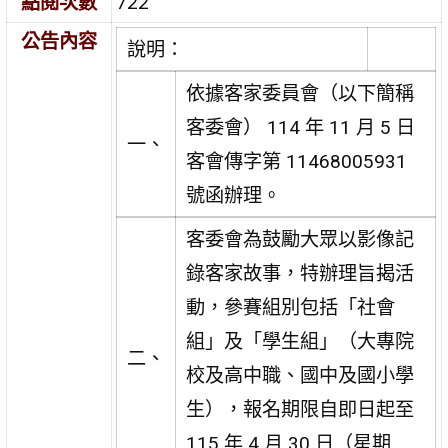
點閱次數
722
公告內容
說明：
依據客家委員會（以下簡稱
客委會） 114 年 11 月 5 日
一、
客會傳字第 11468005931
號函辦理。
客委會為鼓勵大眾以影像記
錄客家故事，特辦理旨揭活
動，參賽組別包括「社會
組」及「學生組」（大專院
二、
校及高中職、國中及國小學
生），報名期限自即日起至
115 年 4 月 30 日（星期