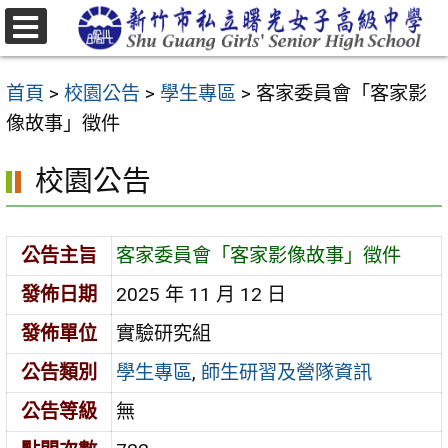
跳
至
選
主
單
首頁
>
校園公告
>
學生專區
>
客家委員會「客家影
要
像故事」徵件
內
容
校園公告
區
公告主旨
客家委員會「客家影像故事」徵件
發佈日期
2025 年 11 月 12 日
發佈單位
實驗研究組
公告類別
學生專區
,
師生研習及營隊資訊
公告等級
無