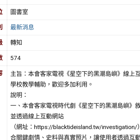
位
圖書室
別
最新消息
級
轉知
數
574
容
主旨：本會客家電視《星空下的黑潮島嶼》線上
學校教學輔助，歡迎多加利用。
說明：
一、本會客家電視時代劇《星空下的黑潮島嶼》敘
並透過線上互動網站
（網址：https://blacktideisland.tw/inv
合關鍵劇情、史料與真實照片，讓使用者透過互