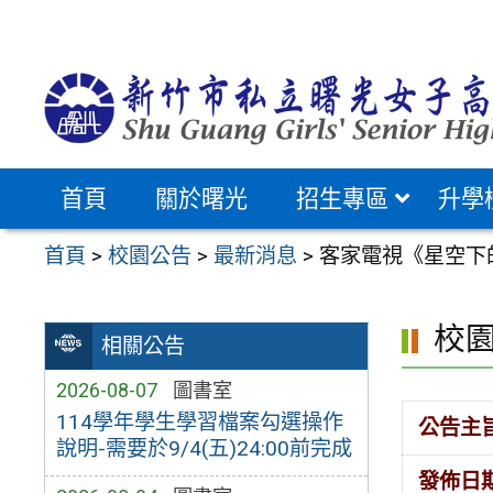
跳
至
主
要
內
容
首頁
關於曙光
招生專區
升學
區
首頁
>
校園公告
>
最新消息
>
客家電視《星空下
校
相關公告
2026-08-07
圖書室
114學年學生學習檔案勾選操作
公告主
說明-需要於9/4(五)24:00前完成
發佈日