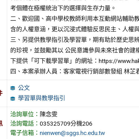
考個體在極權統治下的選擇與生存力量。
二、歡迎國、高中學校教師利用本互動網站輔助
含的人權意涵，更以沉浸式體驗反思民主、人權
三、另提供教學指引及學習單，期有助於歷史思
的珍視，並鼓勵其以 公民意識參與未來社會的建
下提供「可下載學習單」的網址：https://www.hakkatv.
四、本案承辦人員：客家電視行銷部數發組 林芷君，(02)263
公文
件
學習單與教學指引
洽詢單位：
陳念雯
訊
洽詢電話：
035325709分機206
電子信箱：
nienwen@sggs.hc.edu.tw