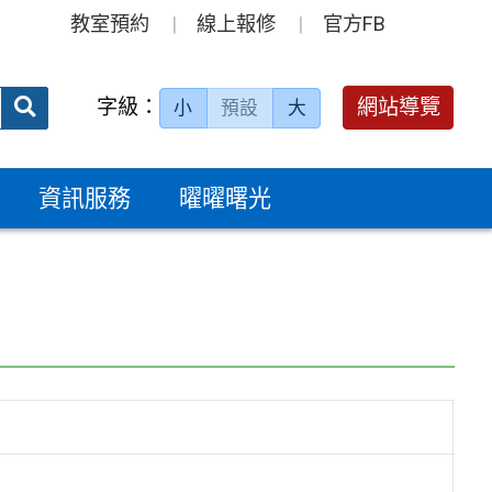
教室預約
線上報修
官方FB
送出
字級：
網站導覽
小
預設
大
搜
尋：
資訊服務
曜曜曙光