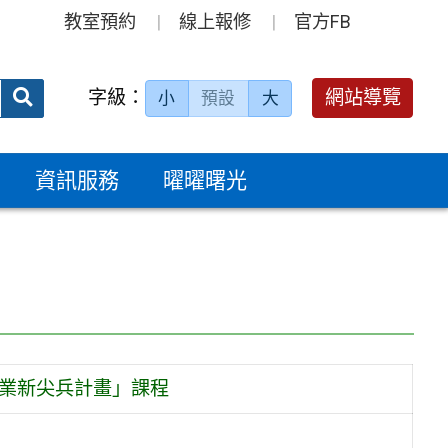
教室預約
線上報修
官方FB
送出
字級：
網站導覽
小
預設
大
搜
尋：
資訊服務
曜曜曙光
產業新尖兵計畫」課程