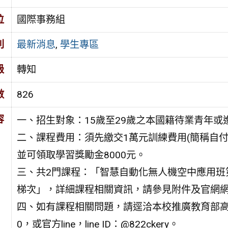
位
國際事務組
別
最新消息
,
學生專區
級
轉知
數
826
容
一、招生對象：15歲至29歲之本國籍待業青年
二、課程費用：須先繳交1萬元訓練費用(簡稱自
並可領取學習獎勵金8000元。
三、共2門課程：「智慧自動化無人機空中應用班
梯次」，詳細課程相關資訊，請參見附件及官網
四、如有課程相關問題，請逕洽本校推廣教育部高雄中
0，或官方line，line ID：@822ckery。