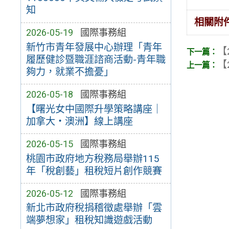
知
相關附
2026-05-19
國際事務組
新竹市青年發展中心辦理「青年
【
履歷健診暨職涯諮商活動-青年職
【
夠力，就業不擔憂」
2026-05-18
國際事務組
【曙光女中國際升學策略講座｜
加拿大・澳洲】線上講座
2026-05-15
國際事務組
桃園市政府地方稅務局舉辦115
年「稅創藝」租稅短片創作競賽
2026-05-12
國際事務組
新北市政府稅捐稽徵處舉辦「雲
端夢想家」租稅知識遊戲活動