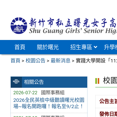
跳
至
主
要
內
容
首頁
關於曙光
招生專區
升學
區
首頁
>
校園公告
>
最新消息
>
實踐大學開設「1
校
相關公告
2026-07-22
國際事務組
2026全民英檢中級聽讀曙光校園
公告主
場~報名開跑囉！報名至9/2止！
發佈日