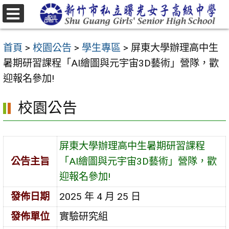
跳
至
選
主
單
首頁
>
校園公告
>
學生專區
>
屏東大學辦理高中生
要
暑期研習課程「AI繪圖與元宇宙3D藝術」營隊，歡
內
迎報名參加!
容
區
校園公告
屏東大學辦理高中生暑期研習課程
公告主旨
「AI繪圖與元宇宙3D藝術」營隊，歡
迎報名參加!
發佈日期
2025 年 4 月 25 日
發佈單位
實驗研究組