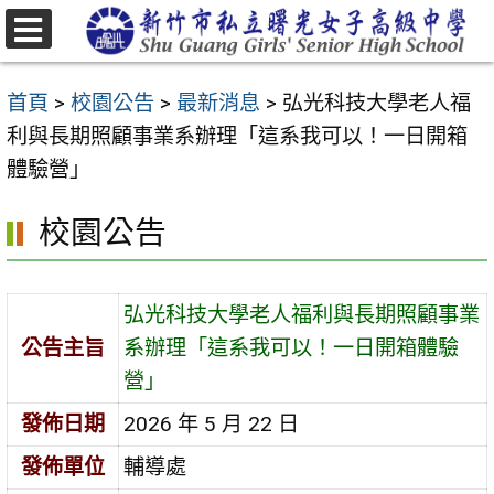
跳
至
選
主
單
首頁
>
校園公告
>
最新消息
>
弘光科技大學老人福
要
利與長期照顧事業系辦理「這系我可以！一日開箱
內
體驗營」
容
區
校園公告
弘光科技大學老人福利與長期照顧事業
公告主旨
系辦理「這系我可以！一日開箱體驗
營」
發佈日期
2026 年 5 月 22 日
發佈單位
輔導處