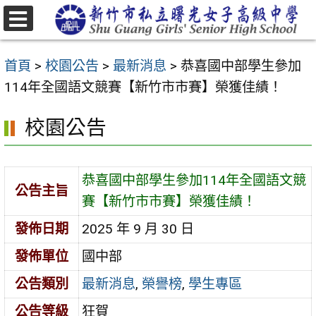
跳
至
選
主
單
首頁
>
校園公告
>
最新消息
>
恭喜國中部學生參加
要
114年全國語文競賽【新竹市市賽】榮獲佳績！
內
容
校園公告
區
恭喜國中部學生參加114年全國語文競
公告主旨
賽【新竹市市賽】榮獲佳績！
發佈日期
2025 年 9 月 30 日
發佈單位
國中部
公告類別
最新消息
,
榮譽榜
,
學生專區
公告等級
狂賀