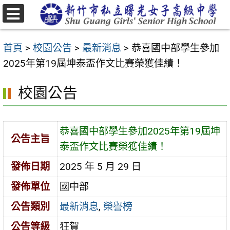
跳
至
選
主
單
首頁
>
校園公告
>
最新消息
>
恭喜國中部學生參加
要
2025年第19屆坤泰盃作文比賽榮獲佳績！
內
容
校園公告
區
恭喜國中部學生參加2025年第19屆坤
公告主旨
泰盃作文比賽榮獲佳績！
發佈日期
2025 年 5 月 29 日
發佈單位
國中部
公告類別
最新消息
,
榮譽榜
公告等級
狂賀