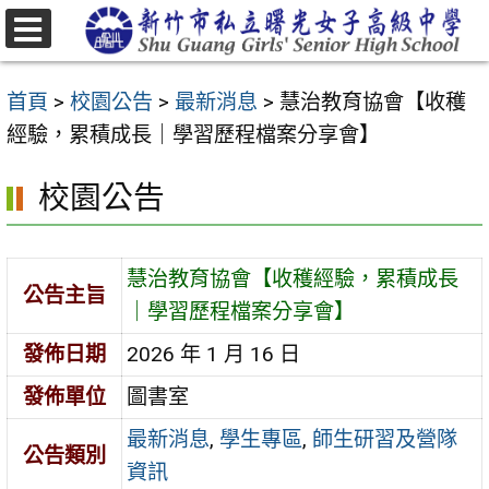
跳
至
選
主
單
首頁
>
校園公告
>
最新消息
>
慧治教育協會【收穫
要
經驗，累積成長｜學習歷程檔案分享會】
內
容
校園公告
區
慧治教育協會【收穫經驗，累積成長
公告主旨
｜學習歷程檔案分享會】
發佈日期
2026 年 1 月 16 日
發佈單位
圖書室
最新消息
,
學生專區
,
師生研習及營隊
公告類別
資訊