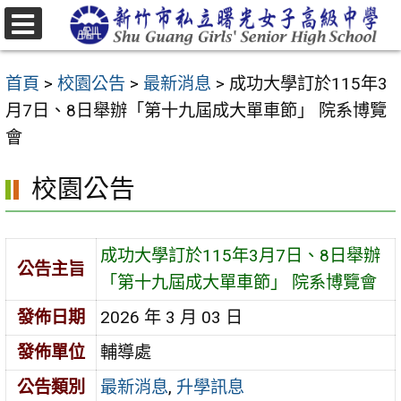
跳
至
選
主
單
首頁
>
校園公告
>
最新消息
>
成功大學訂於115年3
要
月7日、8日舉辦「第十九屆成大單車節」 院系博覽
內
會
容
區
校園公告
成功大學訂於115年3月7日、8日舉辦
公告主旨
「第十九屆成大單車節」 院系博覽會
發佈日期
2026 年 3 月 03 日
發佈單位
輔導處
公告類別
最新消息
,
升學訊息