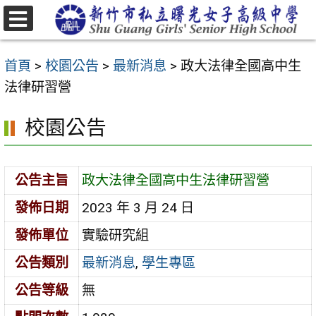
跳
至
選
主
單
首頁
>
校園公告
>
最新消息
>
政大法律全國高中生
要
法律研習營
內
容
校園公告
區
公告主旨
政大法律全國高中生法律研習營
發佈日期
2023 年 3 月 24 日
發佈單位
實驗研究組
公告類別
最新消息
,
學生專區
公告等級
無