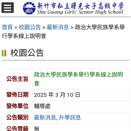
跳
至
選
主
單
首頁
>
校園公告
>
最新消息
>
政治大學民族學系舉
要
行學系線上說明會
內
容
校園公告
區
政治大學民族學系舉行學系線上說明
公告主旨
會
發佈日期
2025 年 3 月 10 日
發佈單位
輔導處
公告類別
最新消息
,
升學訊息
公告等級
無