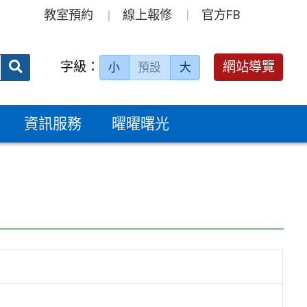
教室預約
線上報修
官方FB
送出
字級：
網站導覽
小
預設
大
搜
尋：
資訊服務
曜曜曙光