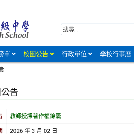
榜單
校園公告
行政單位
學校行事曆
囊
園公告
旨
教師授課著作權錦囊
期
2026 年 3 月 02 日