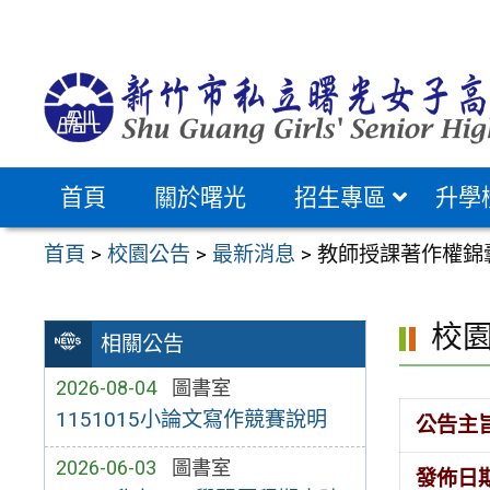
跳
至
主
要
內
容
首頁
關於曙光
招生專區
升學
區
首頁
>
校園公告
>
最新消息
>
教師授課著作權錦
校
相關公告
2026-08-04
圖書室
1151015小論文寫作競賽說明
公告主
2026-06-03
圖書室
發佈日