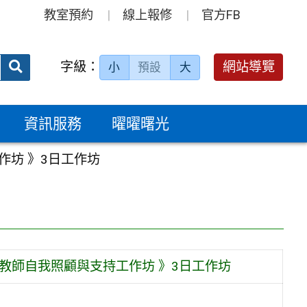
教室預約
線上報修
官方FB
送出
字級：
網站導覽
小
預設
大
搜
尋：
資訊服務
曜曜曙光
作坊 》3日工作坊
教師自我照顧與支持工作坊 》3日工作坊