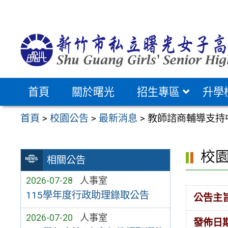
跳
至
主
要
內
容
首頁
關於曙光
招生專區
升學
區
首頁
>
校園公告
>
最新消息
>
教師諮商輔導支持
校
相關公告
2026-07-28
人事室
115學年度行政助理錄取公告
公告主
2026-07-20
人事室
發佈日