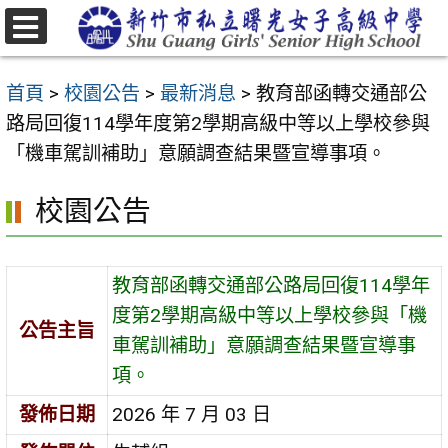
跳
至
選
主
單
首頁
>
校園公告
>
最新消息
>
教育部函轉交通部公
要
路局回復114學年度第2學期高級中等以上學校參與
內
「機車駕訓補助」意願調查結果暨宣導事項。
容
區
校園公告
教育部函轉交通部公路局回復114學年
度第2學期高級中等以上學校參與「機
公告主旨
車駕訓補助」意願調查結果暨宣導事
項。
發佈日期
2026 年 7 月 03 日