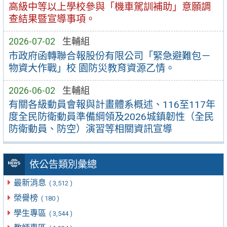
高級中等以上學校參與「機車駕訓補助」意願調
查結果暨宣導事項。
2026-07-02
生輔組
市政府函轉聯合報股份有限公司「緊急避難包－
物資大作戰」校 園防災教育資源乙情。
2026-06-02
生輔組
有關各級動員會報與計畫體系概述、116至117年
度全民防衛動員準備綱領及2026城鎮韌性（全民
防衛動員、防空）演習等相關資訊宣導
依公告類別彙總
最新消息
( 3,512 )
榮譽榜
( 180 )
學生專區
( 3,544 )