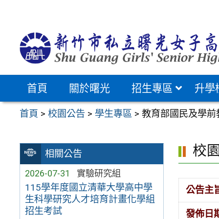
跳
至
主
要
內
容
首頁
關於曙光
招生專區
升學
區
首頁
>
校園公告
>
學生專區
>
教育部國民及學前
校
相關公告
2026-07-31
實驗研究組
115學年度國立清華大學高中學
公告主
生科學研究人才培育計畫化學組
招生考試
發佈日