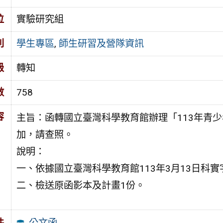
位
實驗研究組
別
學生專區
,
師生研習及營隊資訊
級
轉知
數
758
容
主旨：函轉國立臺灣科學教育館辦理「113年青
加，請查照。
說明：
一、依據國立臺灣科學教育館113年3月13日科實字第
二、檢送原函影本及計畫1份。
公文函
件