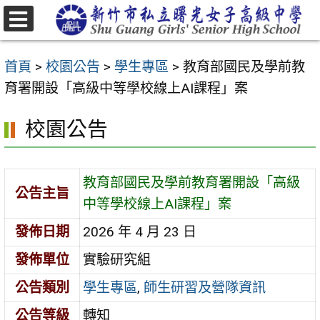
跳
至
選
主
單
首頁
>
校園公告
>
學生專區
>
教育部國民及學前教
要
育署開設「高級中等學校線上AI課程」案
內
容
校園公告
區
教育部國民及學前教育署開設「高級
公告主旨
中等學校線上AI課程」案
發佈日期
2026 年 4 月 23 日
發佈單位
實驗研究組
公告類別
學生專區
,
師生研習及營隊資訊
公告等級
轉知