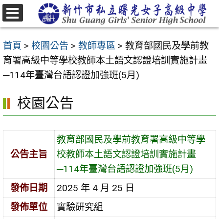
跳
至
選
主
單
首頁
>
校園公告
>
教師專區
>
教育部國民及學前教
要
育署高級中等學校教師本土語文認證培訓實施計畫
內
─114年臺灣台語認證加強班(5月)
容
區
校園公告
教育部國民及學前教育署高級中等學
公告主旨
校教師本土語文認證培訓實施計畫
─114年臺灣台語認證加強班(5月)
發佈日期
2025 年 4 月 25 日
發佈單位
實驗研究組