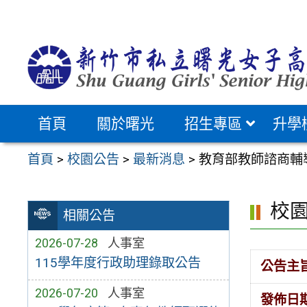
跳
至
主
要
內
容
首頁
關於曙光
招生專區
升學
區
首頁
>
校園公告
>
最新消息
>
教育部教師諮商輔
校
相關公告
2026-07-28
人事室
115學年度行政助理錄取公告
公告主
2026-07-20
人事室
發佈日