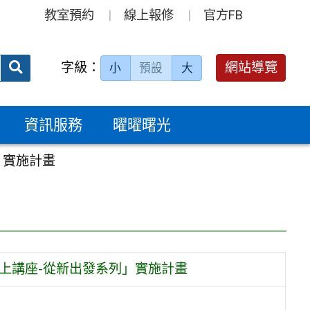
教室預約
線上報修
官方FB
送出
字級：
網站導覽
小
預設
大
搜
尋：
資訊服務
曜曜曙光
」實施計畫
上講座-從新出發系列」實施計畫