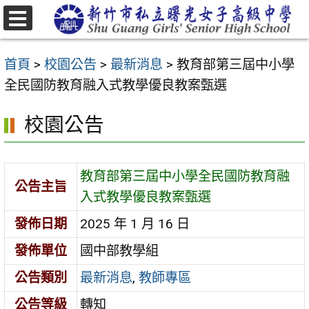
跳
至
選
主
單
首頁
>
校園公告
>
最新消息
>
教育部第三屆中小學
要
全民國防教育融入式教學優良教案甄選
內
容
校園公告
區
教育部第三屆中小學全民國防教育融
公告主旨
入式教學優良教案甄選
發佈日期
2025 年 1 月 16 日
發佈單位
國中部教學組
公告類別
最新消息
,
教師專區
公告等級
轉知