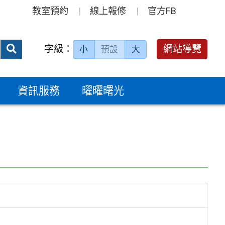
教室預約
線上報修
官方FB
送出
字級：
網站導覽
小
預設
大
搜
尋：
資訊服務
曜曜曙光