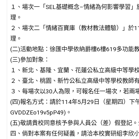
１、場次一「SEL基礎概念–情緒為何影響學習」於114
理。
２、場次二「情緒百寶庫（教材教法體驗）」於114年6
理。
(二)活動地點：徐匯中學依納爵樓6樓619多功能
(三)參加對象：
１、新北、基隆、宜蘭、花蓮公私立高級中等學
２、臺北、桃園、新竹公私立高級中等學校教師
３、每場次以30人為限，可報名任一場次，若兩
(四)報名方式：請於114年5月29日（星期四）下午5時前
GVDDZEo19v5pP49)。
(五)敬請貴校同意核予參與人員公（差）假登記
四、倘對本案有任何疑義，請洽本校實研組李欣小姐，聯