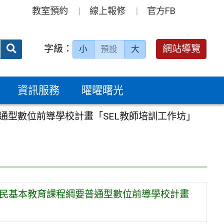
教室預約
線上報修
官方FB
送出
字級：
網站導覽
小
預設
大
搜
尋：
資訊服務
曜曜曙光
通型數位前導學校計畫「SEL教師培訓工作坊」
國民基本教育課程綱要普通型數位前導學校計畫