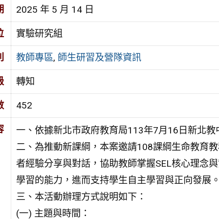
期
2025 年 5 月 14 日
位
實驗研究組
別
教師專區
,
師生研習及營隊資訊
級
轉知
數
452
容
一、依據新北市政府教育局113年7月16日新北教中字
二、為推動新課綱，本案邀請108課綱生命教育
者經驗分享與對話，協助教師掌握SEL核心理念
學習的能力，進而支持學生自主學習與正向發展
三、本活動辦理方式說明如下：
(一) 主題與時間：