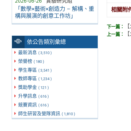
2026-06-26
實驗研究組
「數學×藝術×創造力 – 解構、重
相關附
構與展演的創意工作坊」
【
【
依公告類別彙總
最新消息
( 3,510 )
榮譽榜
( 180 )
學生專區
( 3,541 )
教師專區
( 1,234 )
獎助學金
( 121 )
升學訊息
( 616 )
競賽資訊
( 616 )
師生研習及營隊資訊
( 1,810 )