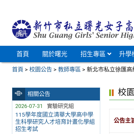
跳
至
主
要
內
容
首頁
關於曙光
招生專區
升學
區
首頁
>
校園公告
>
教師專區
>
新北市私立徐匯高
校
相關公告
2026-07-31
實驗研究組
115學年度國立清華大學高中學
公告主
生科學研究人才培育計畫化學組
招生考試