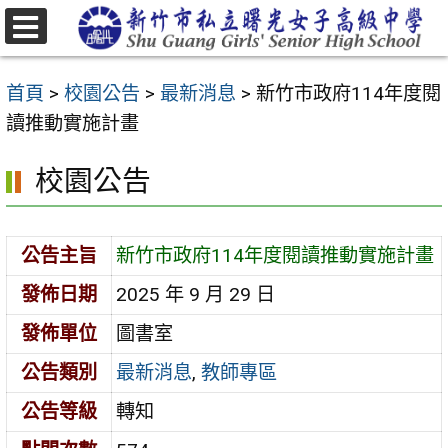
跳
至
選
主
單
首頁
>
校園公告
>
最新消息
>
新竹市政府114年度閱
要
讀推動實施計畫
內
容
校園公告
區
公告主旨
新竹市政府114年度閱讀推動實施計畫
發佈日期
2025 年 9 月 29 日
發佈單位
圖書室
公告類別
最新消息
,
教師專區
公告等級
轉知