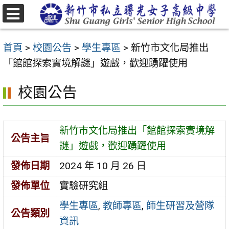
跳
至
選
主
單
首頁
>
校園公告
>
學生專區
>
新竹市文化局推出
要
「館館探索實境解謎」遊戲，歡迎踴躍使用
內
容
校園公告
區
新竹市文化局推出「館館探索實境解
公告主旨
謎」遊戲，歡迎踴躍使用
發佈日期
2024 年 10 月 26 日
發佈單位
實驗研究組
學生專區
,
教師專區
,
師生研習及營隊
公告類別
資訊