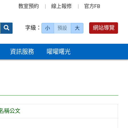
教室預約
線上報修
官方FB
送出
字級：
網站導覽
小
預設
大
搜
尋：
資訊服務
曜曜曙光
名稱公文