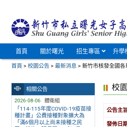
跳
至
主
要
內
容
首頁
關於曙光
招生專區
升學
區
首頁
>
校園公告
>
最新消息
>
新竹市核發全國各
校
相關公告
2026-08-06
體衛組
「114-115年度COVID-19疫苗接
公告主
種計畫」公費接種對象擴大為
「滿6個月以上尚未接種之民
發佈日