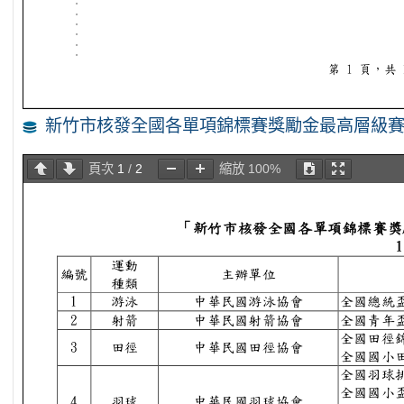
新竹市核發全國各單項錦標賽獎勵金最高層級
頁次
1
/
2
縮放
100%