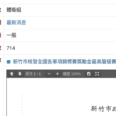
位
體衛組
別
最新消息
級
一般
數
714
容
新竹市核發全國各單項錦標賽獎勵金最高層級
頁次
1
/
1
縮放
100%