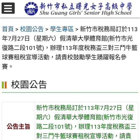
跳
至
選
主
單
首頁
>
校園公告
>
學生專區
>
新竹市稅務局訂於113
要
年7月27日（星期六）假清華大學體育館(新竹市光
內
復路二段101號)，辦理113年度稅務盃三對三鬥牛籃
容
球賽租稅宣導活動，請貴校鼓勵學生踴躍報名參
區
賽。
校園公告
新竹市稅務局訂於113年7月27日（星
期六）假清華大學體育館(新竹市光復
公告主旨
路二段101號)，辦理113年度稅務盃三
對三鬥牛籃球賽租稅宣導活動，請貴