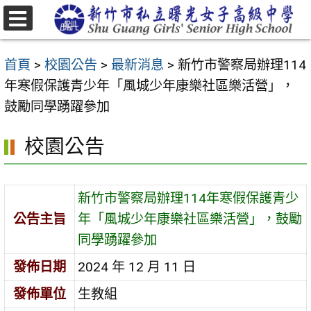
跳
至
選
主
單
首頁
>
校園公告
>
最新消息
>
新竹市警察局辦理114
要
年寒假保護青少年「風城少年康樂社區樂活營」，
內
鼓勵同學踴躍參加
容
區
校園公告
新竹市警察局辦理114年寒假保護青少
公告主旨
年「風城少年康樂社區樂活營」，鼓勵
同學踴躍參加
發佈日期
2024 年 12 月 11 日
發佈單位
生教組