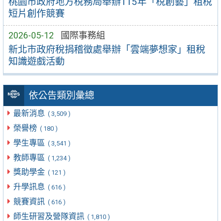
桃園市政府地方稅務局舉辦115年「稅創藝」租稅
短片創作競賽
2026-05-12
國際事務組
新北市政府稅捐稽徵處舉辦「雲端夢想家」租稅
知識遊戲活動
依公告類別彙總
最新消息
( 3,509 )
榮譽榜
( 180 )
學生專區
( 3,541 )
教師專區
( 1,234 )
獎助學金
( 121 )
升學訊息
( 616 )
競賽資訊
( 616 )
師生研習及營隊資訊
( 1,810 )