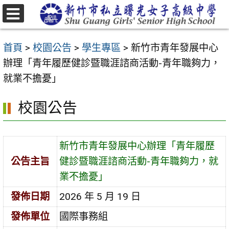
跳
至
選
主
單
首頁
>
校園公告
>
學生專區
>
新竹市青年發展中心
要
辦理「青年履歷健診暨職涯諮商活動-青年職夠力，
內
就業不擔憂」
容
區
校園公告
新竹市青年發展中心辦理「青年履歷
公告主旨
健診暨職涯諮商活動-青年職夠力，就
業不擔憂」
發佈日期
2026 年 5 月 19 日
發佈單位
國際事務組