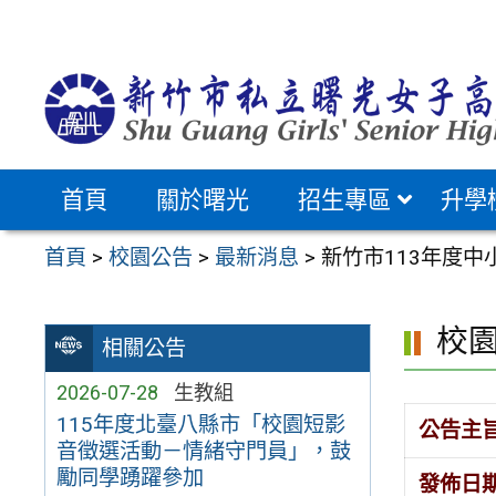
跳
至
主
要
內
容
首頁
關於曙光
招生專區
升學
區
首頁
>
校園公告
>
最新消息
>
新竹市113年度
校
相關公告
2026-07-28
生教組
115年度北臺八縣市「校園短影
公告主
音徵選活動－情緒守門員」，鼓
勵同學踴躍參加
發佈日