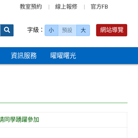
教室預約
線上報修
官方FB
送出
字級：
網站導覽
小
預設
大
搜
尋：
資訊服務
曜曜曙光
請同學踴躍參加