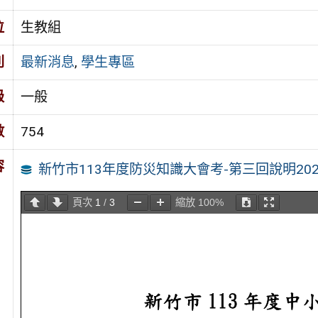
位
生教組
別
最新消息
,
學生專區
級
一般
數
754
容
新竹市113年度防災知識大會考-第三回說明20240
頁次
1
/
3
縮放
100%