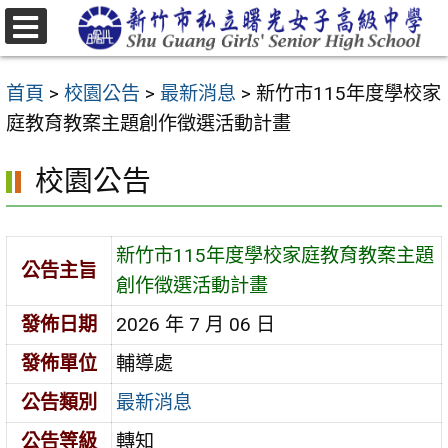
跳
至
選
主
單
首頁
>
校園公告
>
最新消息
>
新竹市115年度學校家
要
庭教育教案主題創作徵選活動計畫
內
容
校園公告
區
新竹市115年度學校家庭教育教案主題
公告主旨
創作徵選活動計畫
發佈日期
2026 年 7 月 06 日
發佈單位
輔導處
公告類別
最新消息
公告等級
轉知