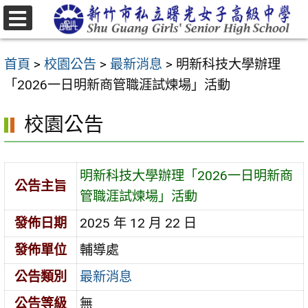
跳
至
選
主
單
首頁
>
校園公告
>
最新消息
>
明新科技大學辦理
要
「2026一日明新商管職涯試煉場」活動
內
容
校園公告
區
明新科技大學辦理「2026一日明新商
公告主旨
管職涯試煉場」活動
發佈日期
2025 年 12 月 22 日
發佈單位
輔導處
公告類別
最新消息
公告等級
無