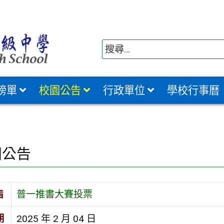
榜單
校園公告
行政單位
學校行事曆
園公告
旨
普一推書大賽投票
期
2025 年 2 月 04 日