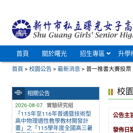
跳
至
主
要
內
容
首頁
關於曙光
招生專區
升學
區
首頁
>
校園公告
>
最新消息
>
普一推書大賽投票
校
相關公告
2026-08-07
實驗研究組
「115年至116年普通暨技術型
公告主
高中物理適性教學教材開發計
畫」之「115學年度全國高三暑
發佈日