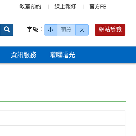
教室預約
線上報修
官方FB
送出
字級：
網站導覽
小
預設
大
搜
尋：
資訊服務
曜曜曙光