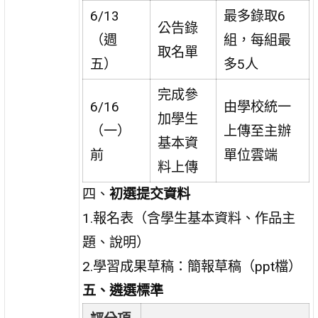
6/13
最多錄取6
公告錄
（週
組，每組最
取名單
五）
多5人
完成參
6/16
由學校統一
加學生
（一）
上傳至主辦
基本資
前
單位雲端
料上傳
四、
初選提交資料
1.報名表（含學生基本資料、作品主
題、說明）
2.學習成果草稿：簡報草稿（ppt檔）
五、遴選標準