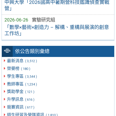
中興大學「2026國高中暑期營科技鑑識偵查實戰
營」
2026-06-26
實驗研究組
「數學×藝術×創造力 – 解構、重構與展演的創意
工作坊」
依公告類別彙總
最新消息
( 3,512 )
榮譽榜
( 180 )
學生專區
( 3,544 )
教師專區
( 1,234 )
獎助學金
( 121 )
升學訊息
( 616 )
競賽資訊
( 617 )
師生研習及營隊資訊
( 1,810 )