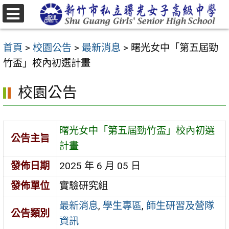
跳
至
選
主
單
首頁
>
校園公告
>
最新消息
>
曙光女中「第五屆勁
要
竹盃」校內初選計畫
內
容
校園公告
區
曙光女中「第五屆勁竹盃」校內初選
公告主旨
計畫
發佈日期
2025 年 6 月 05 日
發佈單位
實驗研究組
最新消息
,
學生專區
,
師生研習及營隊
公告類別
資訊