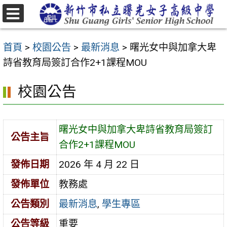
跳
至
選
主
單
首頁
>
校園公告
>
最新消息
>
曙光女中與加拿大卑
要
詩省教育局簽訂合作2+1課程MOU
內
容
校園公告
區
曙光女中與加拿大卑詩省教育局簽訂
公告主旨
合作2+1課程MOU
發佈日期
2026 年 4 月 22 日
發佈單位
教務處
公告類別
最新消息
,
學生專區
公告等級
重要