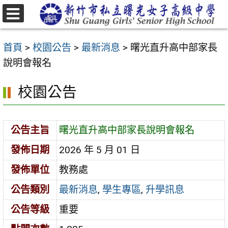
跳
至
選
主
單
首頁
>
校園公告
>
最新消息
>
曙光直升高中部家長
要
說明會報名
內
容
校園公告
區
公告主旨
曙光直升高中部家長說明會報名
發佈日期
2026 年 5 月 01 日
發佈單位
教務處
公告類別
最新消息
,
學生專區
,
升學訊息
公告等級
重要