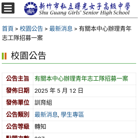
跳
至
選
主
單
首頁
>
校園公告
>
最新消息
>
有關本中心辦理青年
要
志工隊招募一案
內
容
校園公告
區
公告主旨
有關本中心辦理青年志工隊招募一案
發佈日期
2025 年 5 月 12 日
發佈單位
訓育組
公告類別
最新消息
,
學生專區
公告等級
轉知