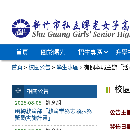
跳
至
主
要
內
容
首頁
關於曙光
招生專區
升學
區
首頁
>
校園公告
>
學生專區
>
有關本局主辦「活水
校
相關公告
2026-08-06
訓育組
函轉教育部「教育業務志願服務
公告主
獎勵實施計畫」
發佈日