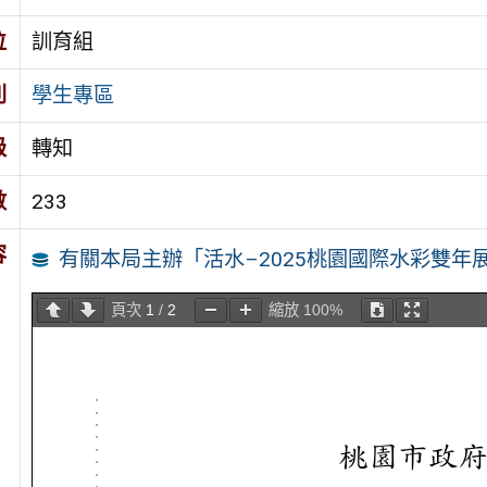
位
訓育組
別
學生專區
級
轉知
數
233
容
有關本局主辦「活水–2025桃園國際水彩雙年展
頁次
1
/
2
縮放
100%