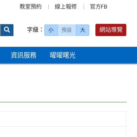
教室預約
線上報修
官方FB
送出
字級：
網站導覽
小
預設
大
搜
尋：
資訊服務
曜曜曙光