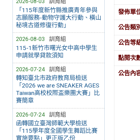
2026-08-03
訓育組
「115年度新竹縣推廣青年參與
發佈單
志願服務-動物守護大行動、橫山
秘境古道修復行動」
公告類
2026-08-03
訓育組
公告等
115-1新竹市曙光女中高中學生
申請就學貸款須知
點閱次
2026-07-24
訓育組
公告內
轉知臺北市政府教育局檢送
「2026 we are SNEAKER AGES
Taiwan高校校際盃樂團大賽」比
賽簡章
2026-07-24
訓育組
函轉國立臺灣師範大學檢送
「115學年度全國學生舞蹈比賽
實施要點」更正版乙份