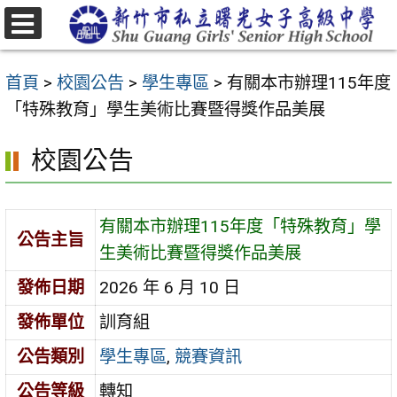
跳
至
選
主
單
首頁
>
校園公告
>
學生專區
>
有關本市辦理115年度
要
「特殊教育」學生美術比賽暨得獎作品美展
內
容
校園公告
區
有關本市辦理115年度「特殊教育」學
公告主旨
生美術比賽暨得獎作品美展
發佈日期
2026 年 6 月 10 日
發佈單位
訓育組
公告類別
學生專區
,
競賽資訊
公告等級
轉知